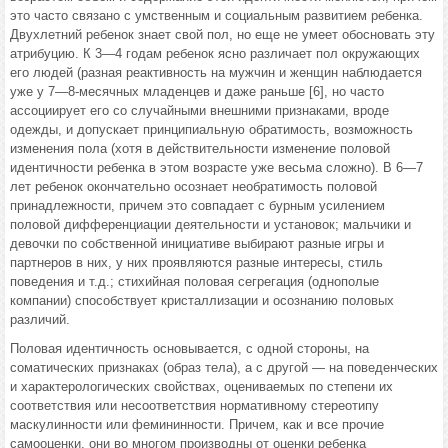
это часто связано с умственным и социальным развитием ребенка.
Двухлетний ребенок знает свой пол, но еще не умеет обосновать эту
атрибуцию. К 3—4 годам ребенок ясно различает пол окружающих
его людей (раз­ная реактивность на мужчин и женщин наблюдается
уже у 7—8-месяч­ных младенцев и даже раньше [6], но часто
ассоциирует его со слу­чайными внешними признаками, вроде
одежды, и допускает принципи­альную обратимость, возможность
изменения пола (хотя в действитель­ности изменение половой
идентичности ребенка в этом возрасте уже весьма сложно). В 6—7
лет ребенок окончательно осознает необрати­мость половой
принадлежности, причем это совпадает с бурным усиле­нием
половой дифференциации деятельности и установок; мальчики и
девочки по собственной инициативе выбирают разные игры и
партнеров в них, у них проявляются разные интересы, стиль
поведения и т.д.; стихийная половая сегрегация (однополые
компании) способствует кристаллизации и осознанию половых
различий.
Половая идентичность основывается, с одной стороны, на
соматических признаках (образ тела), а с другой — на поведенческих
и харак­терологических свойствах, оцениваемых по степени их
соответствия или несоответствия нормативному стереотипу
маскулинности или фемининности. Причем, как и все прочие
самооценки, они во многом производны от оценки ребенка