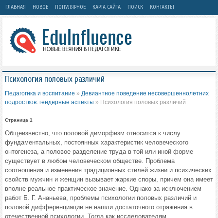
ГЛАВНАЯ
НОВОЕ
ПОПУЛЯРНОЕ
КАРТА САЙТА
ПОИСК
КОНТАКТЫ
Психология половых различий
Педагогика и воспитание
»
Девиантное поведение несовершеннолетних
подростков: гендерные аспекты
» Психология половых различий
Страница 1
Общеизвестно, что половой диморфизм относится к числу
фундаменталь­ных, постоянных характеристик человеческого
онтогенеза, а половое разделение труда в той или иной форме
существует в любом человече­ском обществе. Проблема
соотношения и изменения традиционных сти­лей жизни и психических
свойств мужчин и женщин вызы­вает жаркие споры, причем она имеет
вполне реальное практическое значение. Однако за исключением
работ Б. Г. Ананьева, проблемы психологии половых различий и
половой дифференциации не нашли до­статочного отражения в
отечественной психологии. Тогда как исследова­телям,