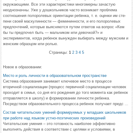
окружающими. Все эти характеристики многомерны зачастую
неоднозначны. Уже у дошкольников часто возникает пробле­ма
соотношения полоролевых ориентации ребенка, т. е. оценки им сте­
пени своей маскулинности — фемининности, и его полоролевых
пред­почтений, которые выясняются путем ответов на вопрос «Кем
бы ты предпочел быть — мальчиком или девочкой?» и
экспериментов, когда ребенок вынужден выбирать между мужским и
женским образцом или ролью.
Страницы:
1
2
3
4
5
Новое в образовании:
Место и роль личности в образовательном пространстве
Система образования занимает ключевое место в процессе
вторичной социализации (процесс первичной социализации человек
проходит в семье, со дня его рождения до того момента как ребенок
отправляется в школу) и формировании личности ребенка.
Посредством образовательного процесса ребенок получает предс ...
Состав читательских умений формируемых у младших школьников
при работе над языком устно-поэтических произведений
Читательские умения – это готовность наиболее эффективно
выполнять действия в соответствии с целями и условиями, в