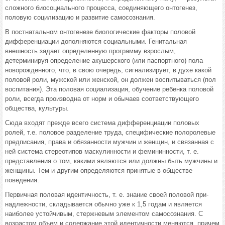
слож­ного биосоциального процесса, соединяющего онтогенез,
половую социлизацию и развитие самосознания.
В постнатальном онтогенезе биологические факторы половой
диффе­ренциации дополняются социальными. Генитальная
внешность задает определенную программу взрослым,
детерминируя определение акушер­ского (или паспортного) пола
новорожденного, что, в свою очередь, сиг­нализирует, в духе какой
половой роли, мужской или женской, он дол­жен воспитываться (пол
воспитания). Эта половая социализация, обуче­ние ребенка половой
роли, всегда производна от норм и обычаев соот­ветствующего
общества, культуры.
Сюда входят прежде всего система дифференциации половых
ролей, т.е. половое разделение труда, специфические полоролевые
предписания, права и обязанности мужчин и женщин, и связанная с
ней система стереотипов маскулинности и фемининности, т. е.
представления о том, какими являются или должны быть мужчины и
женщины. Тем и другим определяются принятые в обществе
поведения.
Первичная половая идентичность, т. е. знание своей половой при­
надлежности, складывается обычно уже к 1,5 годам и является
наибо­лее устойчивым, стержневым элементом самосознания. С
возрастом объем и содержание этой идентичности меняются, причем