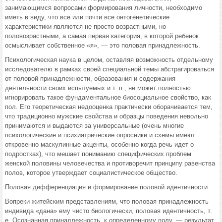
занимающимся вопросами формирования личности, необходимо
иметь в виду, что все или почти все онтогенетические
характеристики являются не просто возрастными, но
половозрастными, а самая первая категория, в которой ребенок
осмысливает собственное «я», — это поло­вая принадлежность.
Психологическая наука в целом, оставляя возможность отдельному
исследователю в рамках своей специальной темы абстрагироваться
от половой принадлежности, образования и содержания
деятельности своих испытуемых и т. п., не может полностью
игнорировать такое фундамен­тальное биосоциальное свойство, как
пол. Его теоретическая недооцен­ка практически оборачивается тем,
что традиционно мужские свойства и образцы поведения невольно
принимаются и выдаются за универсаль­ные (очень многие
психологические и психиатрические опросники и схе­мы имеют
откровенно маскулинные акценты, особенно когда речь идет о
подростках), что мешает пониманию специфических проблем
женской половины человечества и противоречит принципу равенства
полов, кото­рое утверждает социалистическое общество.
Половая дифференциация и формирование половой идентичности
Вопреки житейским представлениям, что половая принадлежность
индивида «дана» ему чисто биологически, половая идентичность, т.
е. Осознанная принадлежность, к определенному полу, — результат