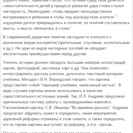
родного языка. Ушинский считал, что лучшим средством добиться
самостоятельности детей в процессе развития дара слова служит
наглядность. Необходимо, чтобы предмет непосредственно
воспринимался ребенком и чтобы под руководством учителя "...
ощущения дитяти превращались в понятия, из понятий составлялась
мысль, и мысль облекалась в слово".
В современной дидактике понятие наглядности относится к
различным видам восприятия (зрительным, слуховым, осязательным
и др.). Ни один из видов наглядных пособий не обладает
абсолютными преимуществами перед другим
Учитель истории должен обладать большим набором иллюстраций,
картин, фотографий, настенных карт и др. Они позволяют
иллюстрировать рассказ учителя, дополнять текстовый материал
учебника. Методист В.Н. Вернадский говорил, что картина
представляет собой "параграф учебника, написанный кистью". В
ряде случаев картины можно использовать в качестве
самостоятельного источника знаний. Так, И.Л. Андреев предложил
оригинальную систему работы с произведениями живописи.
Рассматривая картину С.В. Иванова "Во времена раскола", Андреев
предлагает обдумать сюжет и определить, какие мероприятия
церковной реформы отражены в этом сюжете, а также определить,
кто из героев картины выступает за реформу, а кто - против.