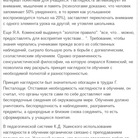
материал понятным для учащихся. Наглядность активизирует их
внимание, мышление и память (психологами доказано, что человек
запоминает 50% увиденного, в то время как услышанное
воспроизводится только на 20%), заставляет переключать внимание
с одного элемента урока на другой, не утомляя школьника.
Еще Я.А. Коменский выдвинул "золотое правило": "все, что... можно,
предоставлять для восприятия чувствам... ". Требование, чтобы
знания черпались учениками прежде всего из собственных
наблюдений, сыграло большую роль в борьбе с догматическим,
схоластическим обучением. Однако ограниченность
сенсуалистической философии, на которую опирался Коменский, не
позволила ему раскрыть принцип наглядности обучения с
необходимой полнотой и разносторонностью.
Принцип наглядности был значительно обогащен в трудах Г.
Песталоцци. Отстаивая необходимость наглядности в обучении, он
считал, что органы чувств сами по себе доставляют нам
беспорядочные сведения об окружающем мире. Обучение должно
уничтожить беспорядочность в наблюдениях, разграничить
предметы, а однородные и близкие снова соединить, то есть
сформировать у учащихся понятия.
В педагогической системе К.Д. Ушинского использование
наглядности в обучении органически связано с преподаванием