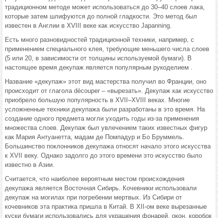
традиционном методе может использоваться до 30–40 слоев лака,
которые затем шлифуются до полной гладкости. Это метод был
известен в Англии в XVIII веке как искусство Japanning.
Есть много разновидностей традиционной техники, например, с
применением специального клея, требующие меньшего числа слоев
(5 или 20, в зависимости от толщины используемой бумаги). В
настоящее время декупаж является популярным рукоделием .
Название «декупаж» этот вид мастерства получил во Франции, оно
происходит от глагола découper – «вырезать». Декупаж как искусство
приобрело большую популярность в XVII–XVIII веках. Многие
усложненные техники декупажа были разработаны в это время. На
создание одного предмета могли уходить годы из-за применения
множества слоев. Декупаж был увлечением таких известных фигур
как Мария Антуанетта, мадам де Помпадур и Бо Бруммель.
Большинство поклонников декупажа относят начало этого искусства
к XVII веку. Однако задолго до этого времени это искусство было
известно в Азии.
Считается, что наиболее вероятным местом происхождения
декупажа является Восточная Сибирь. Кочевники использовали
декупаж на могилах при погребении мертвых. Из Сибири от
кочевников эта практика пришла в Китай. В XII-ом веке вырезанные
куски бумаги использовались для украшения фонарей, окон, коробок