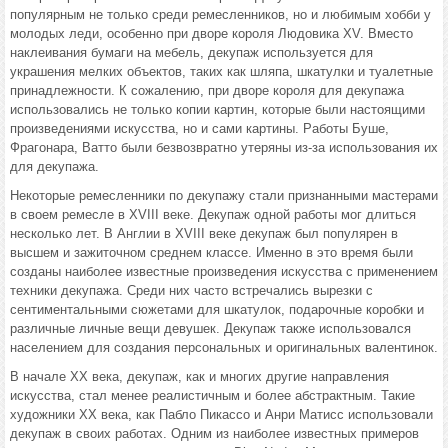
популярным не только среди ремесленников, но и любимым хобби у
молодых леди, особенно при дворе короля Людовика XV. Вместо
наклеивания бумаги на мебель, декупаж используется для
украшения мелких объектов, таких как шляпа, шкатулки и туалетные
принадлежности. К сожалению, при дворе короля для декупажа
использовались не только копии картин, которые были настоящими
произведениями искусства, но и сами картины. Работы Буше,
Фрагонара, Ватто были безвозвратно утеряны из-за использования их
для декупажа.
Некоторые ремесленники по декупажу стали признанными мастерами
в своем ремесле в XVIII веке. Декупаж одной работы мог длиться
несколько лет. В Англии в XVIII веке декупаж был популярен в
высшем и зажиточном среднем классе. Именно в это время были
созданы наиболее известные произведения искусства с применением
техники декупажа. Среди них часто встречались вырезки с
сентиментальными сюжетами для шкатулок, подарочные коробки и
различные личные вещи девушек. Декупаж также использовался
населением для создания персональных и оригинальных валентинок.
В начале XX века, декупаж, как и многих другие направления
искусства, стал менее реалистичным и более абстрактным. Такие
художники XX века, как Пабло Пикассо и Анри Матисс использовали
декупаж в своих работах. Одним из наиболее известных примеров