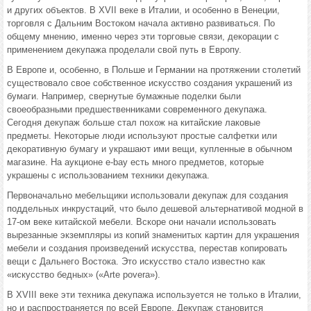
и других объектов. В XVII веке в Италии, и особенно в Венеции,
торговля с Дальним Востоком начала активно развиваться. По
общему мнению, именно через эти торговые связи, декорации с
применением декупажа проделали свой путь в Европу.
В Европе и, особенно, в Польше и Германии на протяжении столетий
существовало свое собственное искусство создания украшений из
бумаги. Например, свернутые бумажные поделки были
своеобразными предшественниками современного декупажа.
Сегодня декупаж больше стал похож на китайские лаковые
предметы. Некоторые люди используют простые салфетки или
декоративную бумагу и украшают ими вещи, купленные в обычном
магазине. На аукционе e-bay есть много предметов, которые
украшены с использованием техники декупажа.
Первоначально мебельщики использовали декупаж для создания
поддельных инкрустаций, что было дешевой альтернативой модной в
17-ом веке китайской мебели. Вскоре они начали использовать
вырезанные экземпляры из копий знаменитых картин для украшения
мебели и создания произведений искусства, перестав копировать
вещи с Дальнего Востока. Это искусство стало известно как
«искусство бедных» («Arte povera»).
В XVIII веке эти техника декупажа используется не только в Италии,
но и распространяется по всей Европе. Декупаж становится