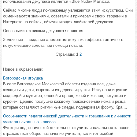
использования декупажа является «Blue Nude» Матисса.
Сейчас многие люди по-прежнему увлекаются этим искусством. Они
обмениваются знаниями, советами и примерами своих творений в
Интернете на сайтах, объединяющих любителей декупажа.
Основными техниками декупажа являются:
Золочение – придание элементам декупажа эффекта античного
потускневшего золота при помощи потали.
Страницы:
1
2
Новое в образовании:
Богородская игрушка
В селе Богородское Московской области издавна все, даже
женщины и дети, вырезали из дерева игрушки. Режут они игрушки-
медведей и мужиков, оленей и орлов, коней и козлов, петушков и
курочек. Дерево послушно каждому прикосновению ножа и резца,
которые оставляют ритмичные следы, подчеркивая форму. Кра ...
Особенности педагогической деятельности и требования к личности
учителя начальных классов
Функции педагогической деятельности учителя начальных классов
отражают как общее назначение учителя, так и тот особый