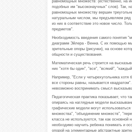
равномощных множеств: (естественно, на ин
подобных им "высоконаучных" слов). Так, н
равномощных множеству вершин треугольни
натуральным числом, мы предъявляем ряд
из них в соответствие это новое число. То
предметов".
Необходимость введения самого понятия "м
диаграмм Эйлера - Венна. С их помощью мы
зрительные опоры (рисунки), на основе кот
общности и существования.
Математическая речь строится на высказыв
них "хотя бы один", "все", "всякий", "каждый
Например, "Если у четырехугольника хотя б
все стороны равны, называется квадратом"
невозможно воспринимать смысл высказыва
Педагогическая практика показывает, что т
опираясь на наглядные модели высказывани
графические модели могут использоваться 
множества", "объединение множеств", "пере
класса не используются, так как основной 
необходимо научить ребенка понимать и ос
опорой на элементарные абстрактные зрите