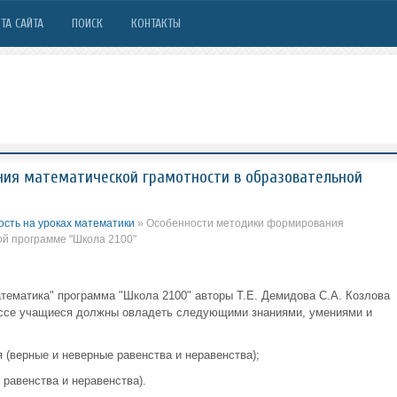
ТА САЙТА
ПОИСК
КОНТАКТЫ
ия математической грамотности в образовательной
ость на уроках математики
» Особенности методики формирования
ой программе "Школа 2100"
атематика" программа "Школа 2100" авторы Т.Е. Демидова С.А. Козлова
лассе учащиеся должны овладеть следующими знаниями, умениями и
 (верные и неверные равенства и неравенства);
равенства и неравенства).