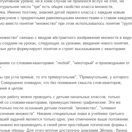
туитивном уровне, ни в коем случае не произнося вслух ни этих, ни
атуральное число "три" есть общее свойство класса множеств,
ка. Именно поэтому, знакомя детей первого класса с каждым новым
 рисунков с предметными равномощными множествами и ставим каждом
лько вместо понятия "множество" при этом использовалось понятие "груп
ножество" связано с вводом абстрактного изображения множеств в виде
 создаем на уроках, следующих за уроками, введения нового понятия,
орых дети формулируют понятия и строят высказывания с кванторами
аниях со словами-кванторами: "любой", "некоторый" и производными от
".
ы три угла прямые, то это прямоугольник", "Прямоугольник, у которого
. Совершенно очевидно, что без понимания смысла слов-кванторов,
ния в целом.
акую работу можно проводить с детьми начальных классов, только
й со словами-кванторами, преимущественно графические. Эти же
только после осознания детьми понятий: "множество", "элемент
сечение множеств". Никакие специальные знаки в учебнике третьего
нашей задачей является только одно, уже отмеченное выше положение:
ознанно воспроизводить в своей речи простейшие логические формы с
льные образы. Для этого вполне достаточно диаграмм Эйлера - Венна,