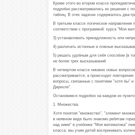
Кроме этого во втором классе пропедевтич
подробно рассматривались их решения с п
таблиц. В этих задачах содержалось два-т
В третьем классе логическое направление 
соответствии с программой: курса "Моя мат
3) устанавливать принадлежность или неп
4) различать истинные и ложные высказыва
5) решать удобным для себя способом (в т
не более трех высказываний
В четвертом классе никаких новых вопросов
рассматривается, а происходит повторение 
вопросы, связанные с понятием "хотя бы" и
Дирихле".
Остановимся подробно на каждом из пункто
1. Множества.
Хотя понятия "множество", "элемент множест
в неявном виде было знакомо ребятам гора
над ними" в учебнике "Моя математика" ле
класса, мы учим детей воспринимать колич