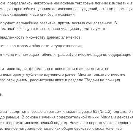
ески предлагались некоторые несложные текстовые логические задачи и
омощью простейших цепочек логических рассуждений, а также с помощь
ри высказывания и все они были ложными.
получает дальнейшее развитие, притом весьма существенное. В
ематика" к концу третьего класса учащиеся должны уметь:
ринадлежность множеству данных элементов;
ния с кванторами общности и существования;
ом числе и с помощью таблиц и графов) логические задачи, содержащие
 и типов задач, формально относящихся к линии логики, не
и некоторое углубление изученного ранее. Многие тонкие логические
 его отрицанием, рассмотрены ниже в разделе "Задачи на принцип
в.
ва" вводятся впервые в третьем классе на уроке 61 (№ 1,2), однако, он
здо раньше. В основе изучения содержательной линии "Числа и действи
жит теоретико-множественный подход. Начиная с первых уроков первого
ественное натуральное число как общее свойство класса конечных