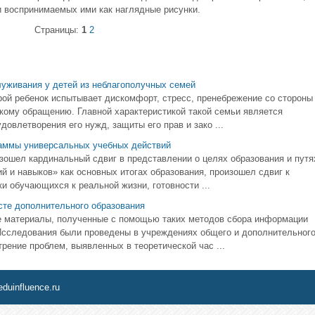
и воспринимаемых ими как наглядные рисунки.
Страницы:
1
2
уживания у детей из неблагополучных семей
рой ребенок испытывает дискомфорт, стресс, пренебрежение со стороны
кому обращению. Главной характеристикой такой семьи является
удовлетворения его нужд, защиты его прав и зако ...
раммы универсальных учебных действий
зошел кардинальный сдвиг в представлении о целях образования и путя
ий и навыков» как основных итогах образования, произошел сдвиг к
и обучающихся к реальной жизни, готовности ...
сте дополнительного образования
бе материалы, полученные с помощью таких методов сбора информации
 Исследования были проведены в учреждениях общего и дополнительног
рение проблем, выявленных в теоретической час ...
eduinfluence.ru