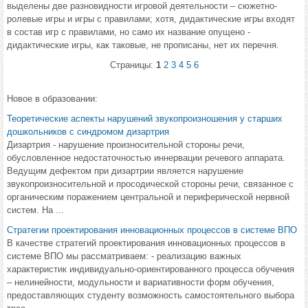
выделены две разновидности игровой деятельности – сюжетно-
ролевые игры и игры с правилами; хотя, дидактические игры входят
в состав игр с правилами, но само их название опущено -
дидактические игры, как таковые, не прописаны, нет их перечня.
Страницы:
1
2
3
4
5
6
Новое в образовании:
Теоретические аспекты нарушений звукопроизношения у старших
дошкольников с синдромом дизартрия
Дизартрия - нарушение произносительной стороны речи,
обусловленное недостаточностью иннервации речевого аппарата.
Ведущим дефектом при дизартрии является нарушение
звукопроизносительной и просодической стороны речи, связанное с
органическим поражением центральной и периферической нервной
систем. На ...
Стратегии проектирования инновационных процессов в системе ВПО
В качестве стратегий проектирования инновационных процессов в
системе ВПО мы рассматриваем: - реализацию важных
характеристик индивидуально-ориентированного процесса обучения
– нелинейности, модульности и вариативности форм обучения,
предоставляющих студенту возможность самостоятельного выбора