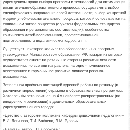
учреждениям право выбора программ и технологий для оптимизации
воспитательно-образовательного процесса; осуществлять выбор
специфического направления своей деятельности; выбор конкретной
модели учебно-воспитательного процесса, который основывается на
социальном заказе общества (с учетом федеральных стандартов
образования и региональных составляющих), особенностях
контингента детей-воспитанников, профессиональной
подготовленности педагогических кадров и т.п.
Существует некоторое количество образовательных программ,
утвержденных Министерством образования РФ, каждая из которых
осуществляет акцент на различные стороны развития личности
дошкольника, но все они направлены на одно - полноценное
всестороннее и гармоничное развитие личности ребенка-
дошкольника.
Заявленная проблема настоящей курсовой работы по-разному (в
различной мере,степени) отражена в образовательных программах.
Хотелось бы остановиться на 4-х наиболее распространенных (по
внедрению и реализации) в дошкольных образовательных
учреждениях нашего города:
«Детство», авторский коллектив кафедры дошкольной педагогики –
В.И. Логинова, Т.И. Бабаева, Л.М. Гурович.
«Радуга», автор Т.Н. Доронова,;