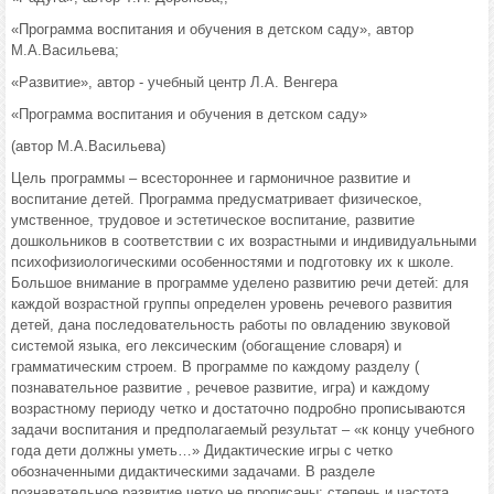
«Программа воспитания и обучения в детском саду», автор
М.А.Васильева;
«Развитие», автор - учебный центр Л.А. Венгера
«Программа воспитания и обучения в детском саду»
(автор М.А.Васильева)
Цель программы – всестороннее и гармоничное развитие и
воспитание детей. Программа предусматривает физическое,
умственное, трудовое и эстетическое воспитание, развитие
дошкольников в соответствии с их возрастными и индивидуальными
психофизиологическими особенностями и подготовку их к школе.
Большое внимание в программе уделено развитию речи детей: для
каждой возрастной группы определен уровень речевого развития
детей, дана последовательность работы по овладению звуковой
системой языка, его лексическим (обогащение словаря) и
грамматическим строем. В программе по каждому разделу (
познавательное развитие , речевое развитие, игра) и каждому
возрастному периоду четко и достаточно подробно прописываются
задачи воспитания и предполагаемый результат – «к концу учебного
года дети должны уметь…» Дидактические игры с четко
обозначенными дидактическими задачами. В разделе
познавательное развитие четко не прописаны: степень и частота