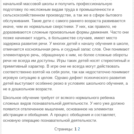
начальной массовой школы и получить профессиональную
подготовку по несложным видам труда в промышленности и
сельскохозяйственном производстве, а так же в сфере бытового
обслуживания. Такие дети с самого раннего возраста развиваются
иначе, чем их нормальные сверстники. У них, как правило, не
доразвиваются сложные произвольные формы движения. Часто они
позже начинают ходить, в большинстве случаев, имеет место
задержка развития речи. У многих детей к началу обучения в школе,
отмечается косноязычная речь и скудный запас слов. Они понимают
элементарную речь, обращенную к ним, но более сложные обороты
речи не всегда им доступны. Игры таких детей носят стереотипный и
примитивный характер. В игре они не всегда могут действовать
соответственно взятой на себя роли, так как недостаточно понимают
игровую ситуацию в целом. Однако дефект психического развития
детей выступают особенно резко в условиях школьного обучения, а
не в дошкольном возрасте.
Школьное обучение требует от всякого нормального ребенка
сложных видов познавательной деятельности. У него уже должно
появится отвлеченное мышление, основанное на элементах
абстракции и обобщения. А процесс обобщения и составляет,
основную операцию познавательной деятельности.
Страницы:
1
2