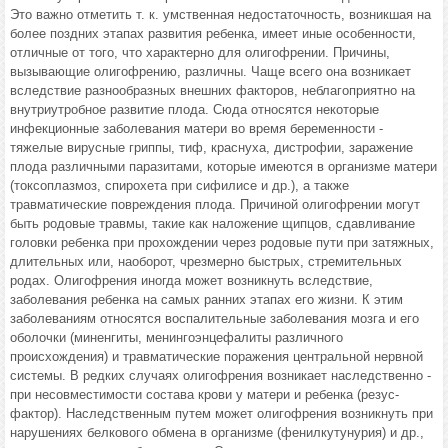
Это важно отметить т. к. умственная недостаточность, возникшая на
более поздних этапах развития ребенка, имеет иные особенности,
отличные от того, что характерно для олигофрении. Причины,
вызывающие олигофрению, различны. Чаще всего она возникает
вследствие разнообразных внешних факторов, неблагоприятно на
внутриутробное развитие плода. Сюда относятся некоторые
инфекционные заболевания матери во время беременности -
тяжелые вирусные гриппы, тиф, краснуха, дистрофии, заражение
плода различными паразитами, которые имеются в организме матери
(токсоплазмоз, спирохета при сифилисе и др.), а также
травматические повреждения плода. Причиной олигофрении могут
быть родовые травмы, такие как наложение щипцов, сдавливание
головки ребенка при прохождении через родовые пути при затяжных,
длительных или, наоборот, чрезмерно быстрых, стремительных
родах. Олигофрения иногда может возникнуть вследствие,
заболевания ребенка на самых ранних этапах его жизни. К этим
заболеваниям относятся воспалительные заболевания мозга и его
оболочки (миненгиты, менингоэнцефалиты различного
происхождения) и травматические поражения центральной нервной
системы. В редких случаях олигофрения возникает наследственно -
при несовместимости состава крови у матери и ребенка (резус-
фактор). Наследственным путем может олигофрения возникнуть при
нарушениях белкового обмена в организме (фенилкутунурия) и др.,