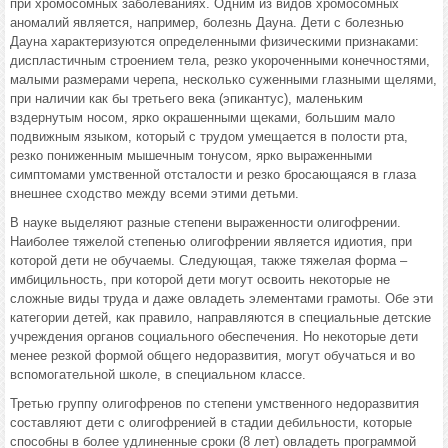
при хромосомных заболеваниях. Одним из видов хромосомных
аномалий является, например, болезнь Дауна. Дети с болезнью
Дауна характеризуются определенными физическими признаками:
диспластичным строением тела, резко укороченными конечностями,
малыми размерами черепа, несколько суженными глазными щелями,
при наличии как бы третьего века (эпикантус), маленьким
вздернутым носом, ярко окрашенными щеками, большим мало
подвижным языком, который с трудом умещается в полости рта,
резко пониженным мышечным тонусом, ярко выраженными
симптомами умственной отсталости и резко бросающаяся в глаза
внешнее сходство между всеми этими детьми.
В науке выделяют разные степени выраженности олигофрении.
Наиболее тяжелой степенью олигофрении является идиотия, при
которой дети не обучаемы. Следующая, также тяжелая форма –
имбицильность, при которой дети могут освоить некоторые не
сложные виды труда и даже овладеть элементами грамоты. Обе эти
категории детей, как правило, направляются в специальные детские
учреждения органов социального обеспечения. Но некоторые дети
менее резкой формой общего недоразвития, могут обучаться и во
вспомогательной школе, в специальном классе.
Третью группу олигофренов по степени умственного недоразвития
составляют дети с олигофренией в стадии дебильности, которые
способны в более удлиненные сроки (8 лет) овладеть программой