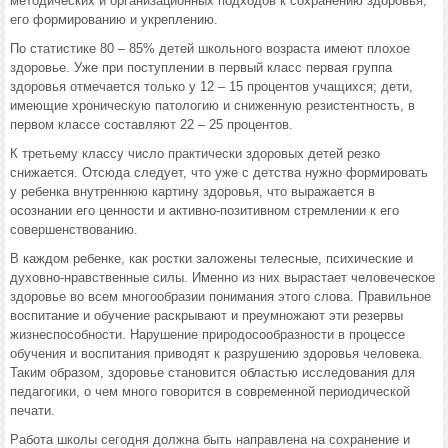
методических и организационных подходов к сохранению здоровья,
его формированию и укреплению.
По статистике 80 – 85% детей школьного возраста имеют плохое
здоровье. Уже при поступлении в первый класс первая группа
здоровья отмечается только у 12 – 15 процентов учащихся; дети,
имеющие хроническую патологию и сниженную резистентность, в
первом классе составляют 22 – 25 процентов.
К третьему классу число практически здоровых детей резко
снижается. Отсюда следует, что уже с детства нужно формировать
у ребенка внутреннюю картину здоровья, что выражается в
осознании его ценности и активно-позитивном стремлении к его
совершенствованию.
В каждом ребенке, как ростки заложены телесные, психические и
духовно-нравственные силы. Именно из них вырастает человеческое
здоровье во всем многообразии понимания этого слова. Правильное
воспитание и обучение раскрывают и преумножают эти резервы
жизнеспособности. Нарушение природосообразности в процессе
обучения и воспитания приводят к разрушению здоровья человека.
Таким образом, здоровье становится областью исследования для
педагогики, о чем много говорится в современной периодической
печати.
Работа школы сегодня должна быть направлена на сохранение и