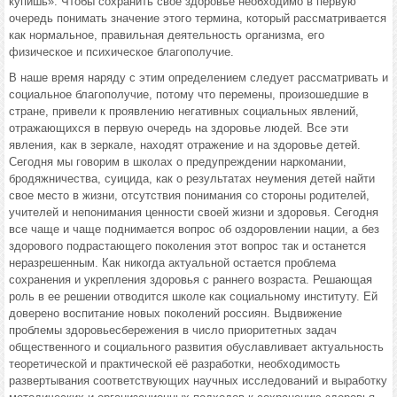
купишь». Чтобы сохранить свое здоровье необходимо в первую
очередь понимать значение этого термина, который рассматривается
как нормальное, правильная деятельность организма, его
физическое и психическое благополучие.
В наше время наряду с этим определением следует рассматривать и
социальное благополучие, потому что перемены, произошедшие в
стране, привели к проявлению негативных социальных явлений,
отражающихся в первую очередь на здоровье людей. Все эти
явления, как в зеркале, находят отражение и на здоровье детей.
Сегодня мы говорим в школах о предупреждении наркомании,
бродяжничества, суицида, как о результатах неумения детей найти
свое место в жизни, отсутствия понимания со стороны родителей,
учителей и непонимания ценности своей жизни и здоровья. Сегодня
все чаще и чаще поднимается вопрос об оздоровлении нации, а без
здорового подрастающего поколения этот вопрос так и останется
неразрешенным. Как никогда актуальной остается проблема
сохранения и укрепления здоровья с раннего возраста. Решающая
роль в ее решении отводится школе как социальному институту. Ей
доверено воспитание новых поколений россиян. Выдвижение
проблемы здоровьесбережения в число приоритетных задач
общественного и социального развития обуславливает актуальность
теоретической и практической её разработки, необходимость
развертывания соответствующих научных исследований и выработку