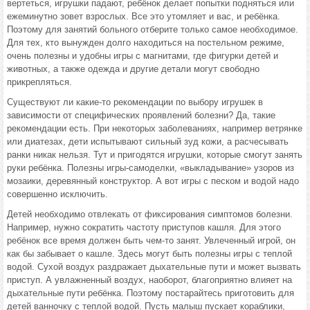
вертеться, игрушки падают, ребёнок делает попытки подняться или
ежеминутно зовет взрослых. Все это утомляет и вас, и ребёнка.
Поэтому для занятий больного отберите только самое необходимое.
Для тех, кто вынужден долго находиться на постельном режиме,
очень полезны и удобны игры с магнитами, где фигурки детей и
животных, а также одежда и другие детали могут свободно
прикрепляться.
Существуют ли какие-то рекомендации по выбору игрушек в
зависимости от специфических проявлений болезни? Да, такие
рекомендации есть. При некоторых заболеваниях, например ветрянке
или диатезах, дети испытывают сильный зуд кожи, а расчесывать
ранки никак нельзя. Тут и пригодятся игрушки, которые смогут занять
руки ребёнка. Полезны игры-самоделки, «выкладывание» узоров из
мозаики, деревянный конструктор. А вот игры с песком и водой надо
совершенно исключить.
Детей необходимо отвлекать от фиксирования симптомов болезни.
Например, нужно сократить частоту приступов кашля. Для этого
ребёнок все время должен быть чем-то занят. Увлеченный игрой, он
как бы забывает о кашле. Здесь могут быть полезны игры с теплой
водой. Сухой воздух раздражает дыхательные пути и может вызвать
приступ. А увлажненный воздух, наоборот, благоприятно влияет на
дыхательные пути ребёнка. Поэтому постарайтесь приготовить для
детей ванночку с теплой водой. Пусть малыш пускает кораблики,