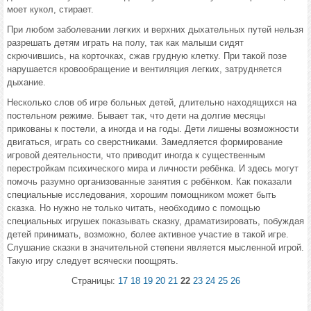
моет кукол, стирает.
При любом заболевании легких и верхних дыхательных путей нельзя
разрешать детям играть на полу, так как малыши сидят
скрючившись, на корточках, сжав грудную клетку. При такой позе
нарушается кровообращение и вентиляция легких, затрудняется
дыхание.
Несколько слов об игре больных детей, длительно находящихся на
постельном режиме. Бывает так, что дети на долгие месяцы
прикованы к постели, а иногда и на годы. Дети лишены возможности
двигаться, играть со сверстниками. Замедляется формирование
игровой деятельности, что приводит иногда к существенным
перестройкам психического мира и личности ребёнка. И здесь могут
помочь разумно организованные занятия с ребёнком. Как показали
специальные исследования, хорошим помощником может быть
сказка. Но нужно не только читать, необходимо с помощью
специальных игрушек показывать сказку, драматизировать, побуждая
детей принимать, возможно, более активное участие в такой игре.
Слушание сказки в значительной степени является мысленной игрой.
Такую игру следует всячески поощрять.
Страницы:
17
18
19
20
21
22
23
24
25
26