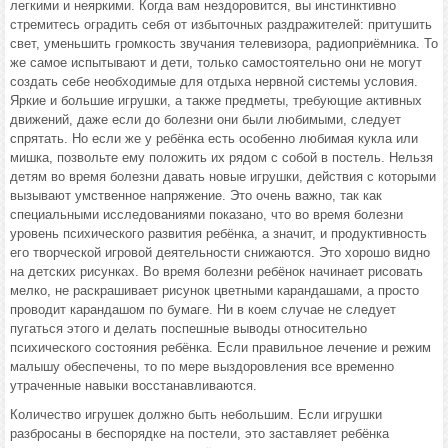
легкими и неяркими. Когда вам нездоровится, вы инстинктивно
стремитесь оградить себя от избыточных раздражителей: притушить
свет, уменьшить громкость звучания телевизора, радиоприёмника. То
же самое испытывают и дети, только самостоятельно они не могут
создать себе необходимые для отдыха нервной системы условия.
Яркие и большие игрушки, а также предметы, требующие активных
движений, даже если до болезни они были любимыми, следует
спрятать. Но если же у ребёнка есть особенно любимая кукла или
мишка, позвольте ему положить их рядом с собой в постель. Нельзя
детям во время болезни давать новые игрушки, действия с которыми
вызывают умственное напряжение. Это очень важно, так как
специальными исследованиями показано, что во время болезни
уровень психического развития ребёнка, а значит, и продуктивность
его творческой игровой деятельности снижаются. Это хорошо видно
на детских рисунках. Во время болезни ребёнок начинает рисовать
мелко, не раскрашивает рисунок цветными карандашами, а просто
проводит карандашом по бумаге. Ни в коем случае не следует
пугаться этого и делать поспешные выводы относительно
психического состояния ребёнка. Если правильное лечение и режим
малышу обеспечены, то по мере выздоровления все временно
утраченные навыки восстанавливаются.
Количество игрушек должно быть небольшим. Если игрушки
разбросаны в беспорядке на постели, это заставляет ребёнка