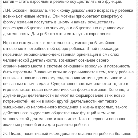
мотив – стать взрослым и реально осуществлять его функции.
Л.И. Божович показала, что к концу дошкольного возраста у ребенка
возникают новые мотивы. Эти мотивы приобретают конкретную
форму желания поступить в школу и начать осуществлять
серьезную общественно значимую и общественно оцениваемую
деятельность. Для ребенка это и есть путь к взрослению.
Игра же выступает как деятельность, имеющая ближайшее
отношение к потребностной сфере ребенка. В ней происходит
первичная эмоционально-действенная ориентация в смыслах
человеческой деятельности, возникает сознание своего
ограниченного места в системе отношений взрослых и потребность
быть взрослым. Значение игры не ограничивается тем, что у ребенка
возникают новые по своему содержанию мотивы деятельности и
связанные с ним задачи. Существенно важным является то, что в
игре возникает новая психологическая форма мотивов. Конечно, и
другие виды деятельности влияют на формирование этих новых
потребностей, но ни в какой другой деятельности нет такого
эмоционально наполненного вхождения в жизнь взрослых, такого
действенного выделения общественных функций и смысла
человеческой деятельности как в игре. Такого первое и основное
значение ролевой игры для развития ребенка.
Ж. Пиаже, посвятивший исследованию мышления ребенка большое