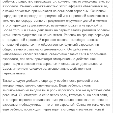
ребенок с радостью превращается, конечно, чисто эмоционально, во
взрослого. Именно напряженностью этого аффекта объясняется то,
с какой легкостью принимаются на себя роли взрослых. Основной
парадокс при переходе от предметной игры к ролевой заключатся в
том, что непосредственно в предметном окружении детей в момент
этого перехода существенного изменения может и не произойти.
Более того, и в самих действиях на первых этапах развития ролевой
игры ничего существенно не меняется. Ребенок на границе перехода
от предметной к ролевой игре еще не знает ни общественных
отношений взрослых, ни общественных функций взрослых, ни
общественного смысла их деятельности. Он действует в
направлении своего желания, объективно ставит себя в положение
взрослого, при этом происходит эмоционально-действенная
ориентация в отношениях взрослых и смыслах их деятельности.
Здесь интеллект следует за эмоционально-действенным
переживанием.
Также следует добавить еще одну особенность ролевой игры,
которая недостаточно оценивалась. Ведь ребенок, сколь
эмоционально ни входил бы в роль взрослого, все же чувствует себя
ребенком. Он смотрит на себя через роль, которую он на себя взял,
т. е. через взрослого человека, эмоционально сопоставляет себя со
взрослым и обнаруживает, что он не взрослый. Сознание того, что он
еще ребенок, происходит через игру, а отсюда и возникает новый