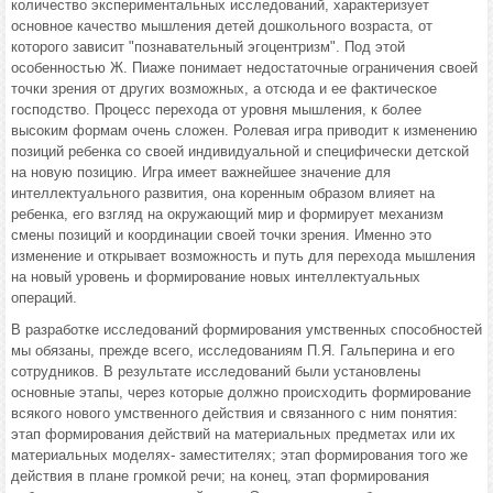
количество экспериментальных исследований, характеризует
основное качество мышления детей дошкольного возраста, от
которого зависит "познавательный эгоцентризм". Под этой
особенностью Ж. Пиаже понимает недостаточные ограничения своей
точки зрения от других возможных, а отсюда и ее фактическое
господство. Процесс перехода от уровня мышления, к более
высоким формам очень сложен. Ролевая игра приводит к изменению
позиций ребенка со своей индивидуальной и специфически детской
на новую позицию. Игра имеет важнейшее значение для
интеллектуального развития, она коренным образом влияет на
ребенка, его взгляд на окружающий мир и формирует механизм
смены позиций и координации своей точки зрения. Именно это
изменение и открывает возможность и путь для перехода мышления
на новый уровень и формирование новых интеллектуальных
операций.
В разработке исследований формирования умственных способностей
мы обязаны, прежде всего, исследованиям П.Я. Гальперина и его
сотрудников. В результате исследований были установлены
основные этапы, через которые должно происходить формирование
всякого нового умственного действия и связанного с ним понятия:
этап формирования действий на материальных предметах или их
материальных моделях- заместителях; этап формирования того же
действия в плане громкой речи; на конец, этап формирования