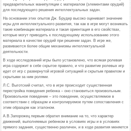
предварительных манипуляции с материалом (элементами орудий)
для последующего решения интеллектуальных задач.
На основании этих опытов Дж. Брудер высоко оценивает значение
игры для интеллектуального развития, так как в игре могут возникать
такие комбинации материала и такая ориентация в его свойствах,
которые могут приводить к последующему использованию этого
материала в качестве орудий при решении задач. В игре же,
развиваются более общие механизмы интеллектуальной
деятельности.
В ходе исследований игры было установлено, что всякая ролевая
игра содержит в себе скрытое правило, и что развитие ролевых игр
идет от игр с развернутой игровой ситуацией и скрытым правилом и
скрытыми за ним ролями.
Л.С. Выготский считал, что в игре происходит существенная
перестройка поведения ребенка – оно становиться произвольным.
Произвольное поведение – это поведение, осуществляемое в
соответствии с образцом и контролируемое путем сопоставления с
этим образцом как эталоном.
А.В.Запорожец первым обратил внимание на то, что характер
движений, выполняемых ребенком в условиях игры и в условиях
прямого задания, существенно различен, и в ходе развития меняется