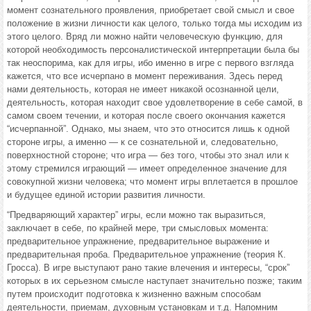
момент сознательного проявления, приобретает свой смысл и свое
положение в жизни личности как целого, только тогда мы исходим из
этого целого. Вряд ли можно найти человеческую функцию, для
которой необходимость персоналистической интерпретации была бы
так неоспорима, как для игры, ибо именно в игре с первого взгляда
кажется, что все исчерпано в момент переживания. Здесь перед
нами деятельность, которая не имеет никакой осознанной цели,
деятельность, которая находит свое удовлетворение в себе самой, в
самом своем течении, и которая после своего окончания кажется
“исчерпанной”. Однако, мы знаем, что это относится лишь к одной
стороне игры, а именно — к се сознательной и, следовательно,
поверхностной стороне; что игра — без того, чтобы это знал или к
этому стремился играющий — имеет определенное значение для
совокупной жизни человека; что момент игры вплетается в прошлое
и будущее единой истории развития личности.
“Предваряющий характер” игры, если можно так выразиться,
заключает в себе, по крайней мере, три смысловых момента:
предварительное упражнение, предварительное выражение и
предварительная проба. Предварительное упражнение (теория К.
Гросса). В игре выступают рано такие влечения и интересы, “срок”
которых в их серьезном смысле наступает значительно позже; таким
путем происходит подготовка к жизненно важным способам
деятельности, приемам, духовным установкам и т.д. Напомним