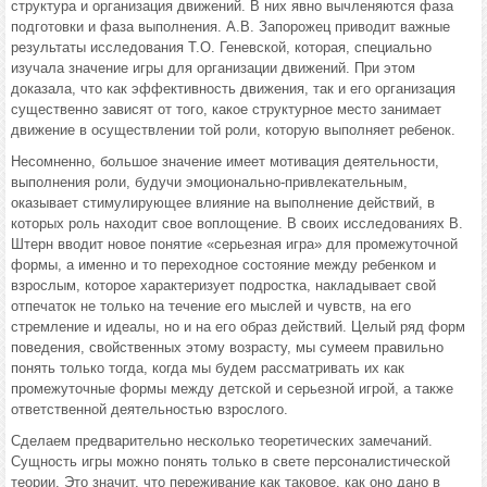
структура и организация движений. В них явно вычленяются фаза
подготовки и фаза выполнения. А.В. Запорожец приводит важные
результаты исследования Т.О. Геневской, которая, специально
изучала значение игры для организации движений. При этом
доказала, что как эффективность движения, так и его организация
существенно зависят от того, какое структурное место занимает
движение в осуществлении той роли, которую выполняет ребенок.
Несомненно, большое значение имеет мотивация деятельности,
выполнения роли, будучи эмоционально-привлекательным,
оказывает стимулирующее влияние на выполнение действий, в
которых роль находит свое воплощение. В своих исследованиях В.
Штерн вводит новое понятие «серьезная игра» для промежуточной
формы, а именно и то переходное состояние между ребенком и
взрослым, которое характеризует подростка, накладывает свой
отпечаток не только на течение его мыслей и чувств, на его
стремление и идеалы, но и на его образ действий. Целый ряд форм
поведения, свойственных этому возрасту, мы сумеем правильно
понять только тогда, когда мы будем рассматривать их как
промежуточные формы между детской и серьезной игрой, а также
ответственной деятельностью взрослого.
Сделаем предварительно несколько теоретических замечаний.
Сущность игры можно понять только в свете персоналистической
теории. Это значит, что переживание как таковое, как оно дано в