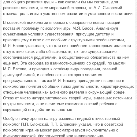
для общего развития души – как сказали бы мы сегодня, для
развития личности, и ее моральной стороны, то А.И. Сикорский
отмечал роль игры в умственном развитии и умственном воспитании.
В советской психологии впервые с совершенно новых позиций
поставил проблему психологии игры М.Я. Басов. Анализируя
объективные условия существования, присущие детству и
приводящему к игре с ее особыми структурными особенностями,
М.Я. Басов указывает, что для них наиболее характерным является
отсутствие каких-либо обязательств, т.к. его существование
обеспечивается родителями, а общественных обязательств на нем
еще нет. Эта свобода во взаимоотношениях со средой, по мысли
М.Я. Басова, и приводит к особому виду поведения, главной
движущей силой, и особенностью которого является
процессуальность. Так же М.Я. Басову принадлежит введение в
психологию понятия об общих типах деятельности, характеризующих
отношение человека как активного деятеля к окружающей среде.
Отказ от чисто натуралистических теорий игры, видевших источники
внутри личности, а не в системе взаимоотношений ребенка с
окружающей его действительностью.
Особую точку зрения на игру развивал видный отечественный
психолог П.П. Блонский. П.П. Блонский указал, что в советской
психологии игра не может рассматриваться исключительно с
физиологической, биологической или индивидуально-