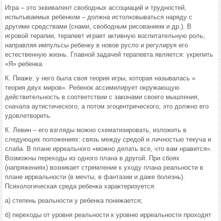
Игра – это эквивалент свободных ассоциаций и трудностей,
испытываемых ребенком – должна истолковываться наряду с
другими средствами (снами, свободным рисованием и др.). В
игровой терапии, терапевт играет активную воспитательную роль,
направляя импульсы ребенку в новое русло и регулируя его
естественную жизнь. Главной задачей терапевта является: укрепить
«Я» ребенка.
К. Пиаже: у него была своя теория игры, которая называлась «
теория двух миров». Ребенок ассимилирует окружающую
действительность в соответствии с законами своего мышления,
сначала аутистического, а потом эгоцентрического, это должно его
удовлетворить.
К. Левин – его взгляды можно схематизировать, изложить в
следующих положениях: связь между средой и личностью текуча и
слаба. В плане ирреального «можно делать все, что вам нравится».
Возможны переходы из одного плана в другой. При сбоях
(напряжениях) возникает стремление к уходу плана реальности в
плане ирреальности (в мечты, в фантазии и даже болезнь).
Психологическая среда ребенка характеризуется:
а) степень реальности у ребенка понижается;
б) переходы от уровня реальности к уровню ирреальности проходят