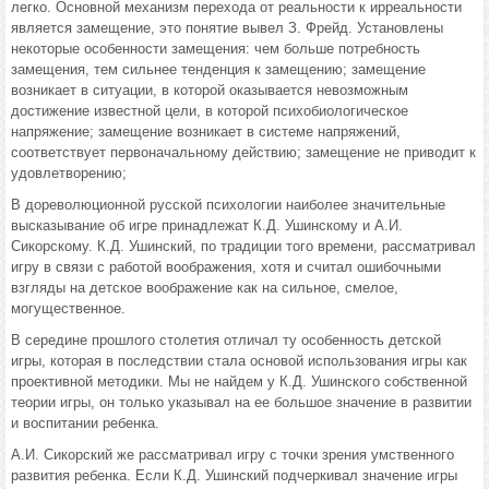
легко. Основной механизм перехода от реальности к ирреальности
является замещение, это понятие вывел З. Фрейд. Установлены
некоторые особенности замещения: чем больше потребность
замещения, тем сильнее тенденция к замещению; замещение
возникает в ситуации, в которой оказывается невозможным
достижение известной цели, в которой психобиологическое
напряжение; замещение возникает в системе напряжений,
соответствует первоначальному действию; замещение не приводит к
удовлетворению;
В дореволюционной русской психологии наиболее значительные
высказывание об игре принадлежат К.Д. Ушинскому и А.И.
Сикорскому. К.Д. Ушинский, по традиции того времени, рассматривал
игру в связи с работой воображения, хотя и считал ошибочными
взгляды на детское воображение как на сильное, смелое,
могущественное.
В середине прошлого столетия отличал ту особенность детской
игры, которая в последствии стала основой использования игры как
проективной методики. Мы не найдем у К.Д. Ушинского собственной
теории игры, он только указывал на ее большое значение в развитии
и воспитании ребенка.
А.И. Сикорский же рассматривал игру с точки зрения умственного
развития ребенка. Если К.Д. Ушинский подчеркивал значение игры