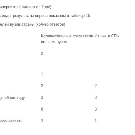
верситет (филиал в г.Таре).
едр, результаты опроса показаны в таблице 15.
елей вузов страны (кол-во ответов)
Количественные показатели
Из них в СПб
по всем вузам
2
1
2
2
 учебном году
3
3
8
3
рганизовать
3
1