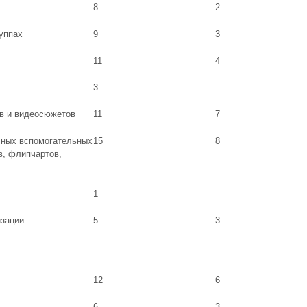
8
2
руппах
9
3
11
4
3
в и видеосюжетов
11
7
чных вспомогательных
15
8
в, флипчартов,
1
изации
5
3
12
6
6
3