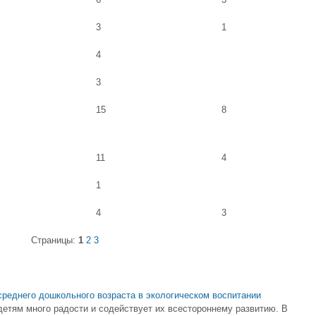
3
1
4
3
15
8
11
4
1
4
3
Страницы:
1
2
3
среднего дошкольного возраста в экологическом воспитании
детям много радости и содействует их всестороннему развитию. В