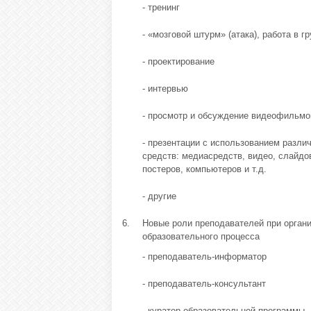
- тренинг
- «мозговой штурм» (атака), работа в г
- проектирование
- интервью
- просмотр и обсуждение видеофильмо
- презентации с использованием разли
средств: медиасредств, видео, слайдо
постеров, компьютеров и т.д.
- другие
6.
Новые роли преподавателей при орган
образовательного процесса
- преподаватель-информатор
- преподаватель-консультант
- куратор образовательной программы