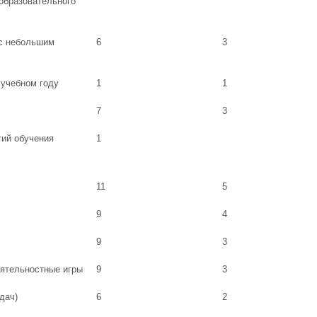
 образовательного
 с небольшим
6
3
 учебном году
1
1
7
3
гий обучения
1
11
5
9
4
9
3
еятельностные игры
9
3
дач)
6
2