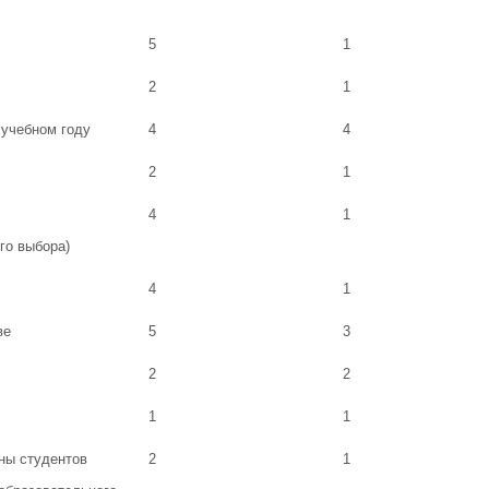
5
1
2
1
 учебном году
4
4
2
1
4
1
го выбора)
4
1
ве
5
3
2
2
1
1
ны студентов
2
1