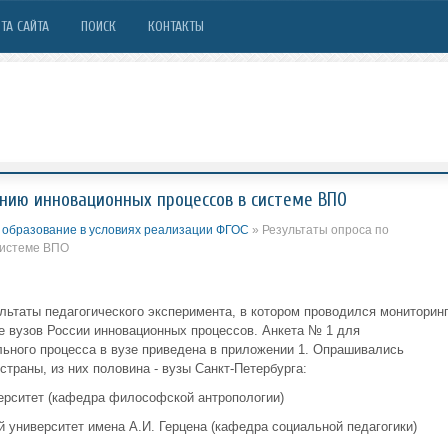
ТА САЙТА
ПОИСК
КОНТАКТЫ
нию инновационных процессов в системе ВПО
образование в условиях реализации ФГОС
» Результаты опроса по
системе ВПО
ьтаты педагогического эксперимента, в котором проводился мониторин
е вузов России инновационных процессов. Анкета № 1 для
льного процесса в вузе приведена в приложении 1. Опрашивались
траны, из них половина - вузы Санкт-Петербурга:
ерситет (кафедра философской антропологии)
 университет имена А.И. Герцена (кафедра социальной педагогики)