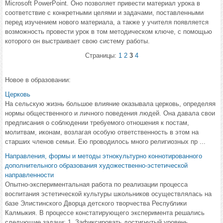
Microsoft PowerPoint. Оно позволяет привести материал урока в
соответствие с конкретными целями и задачами, поставленными
перед изучением нового материала, а также у учителя появляется
возможность провести урок в том методическом ключе, с помощью
которого он выстраивает свою систему работы.
Страницы:
1
2
3
4
Новое в образовании:
Церковь
На сельскую жизнь большое влияние оказывала церковь, определяя
нормы общественного и личного поведения людей. Она давала свои
предписания о соблюдении требуемого отношения к постам,
молитвам, иконам, возлагая особую ответственность в этом на
старших членов семьи. Ею проводилось много религиозных пр ...
Направления, формы и методы этнокультурно коннотированного
дополнительного образования художественно-эстетической
направленности
Опытно-экспериментальная работа по реализации процесса
воспитания эстетической культуры школьников осуществлялась на
базе Элистинского Дворца детского творчества Республики
Калмыкия. В процессе констатирующего эксперимента решались
следующие задачи: 1. Зафиксировать достигнутый уровень