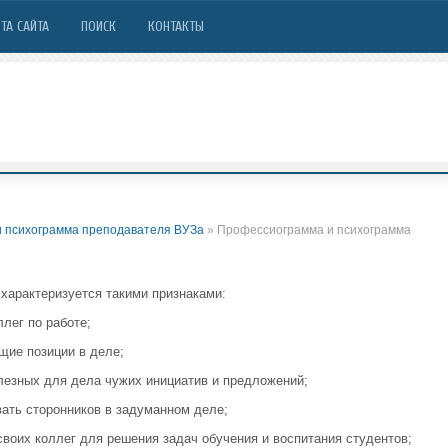
ТА САЙТА
ПОИСК
КОНТАКТЫ
 психограмма преподавателя ВУЗа
» Профессиограмма и психограмма
 характеризуется такими признаками:
лег по работе;
щие позиции в деле;
лезных для дела чужих инициатив и предложений;
вать сторонников в задуманном деле;
воих коллег для решения задач обучения и воспитания студентов;