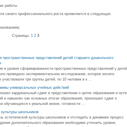
их работы.
ля своего профессионального роста проявляется в следующих
разованием;
Страницы:
1
2
3
я пространственных представлений детей старшего дошкольного
я
ия и уровня сформированности пространственных представлений у дете
было проведено экспериментальное исследование, которое носило
участвовали три группы детей, по 10 человек в к ...
раммы универсальных учебных действий
зошел кардинальный сдвиг в представлении о целях образования и путя
ий и навыков» как основных итогах образования, произошел сдвиг к
и обучающихся к реальной жизни, готовности ...
й культуры школьников
нь эстетической культуры школьников и отследить в динамике процесс
ждения дополнительного образования необходимо уточнить уровни,