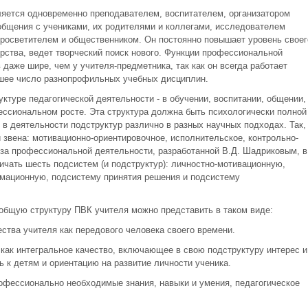
яется одновременно преподавателем, воспитателем, организатором
общения с учениками, их родителями и коллегами, исследователем
 просветителем и общественником. Он постоянно повышает уровень своег
рства, ведет творческий поиск нового. Функции профессиональной
аже шире, чем у учителя-предметника, так как он всегда работает
шее число разнопрофильных учебных дисциплин.
туре педагогической деятельности - в обучении, воспитании, общении,
ессиональном росте. Эта структура должна быть психологически полной
в деятельности подструктур различно в разных научных подходах. Так,
и звена: мотивационно-ориентировочное, исполнительское, контрольно-
неза профессиональной деятельности, разработанной В.Д. Шадриковым, в
ичать шесть подсистем (и подструктур): личностно-мотивационную,
мационную, подсистему принятия решения и подсистему
 общую структуру ПВК учителя можно представить в таком виде:
ства учителя как передового человека своего времени.
 как интегральное качество, включающее в свою подструктуру интерес и
ь к детям и ориентацию на развитие личности ученика.
рофессионально необходимые знания, навыки и умения, педагогическое