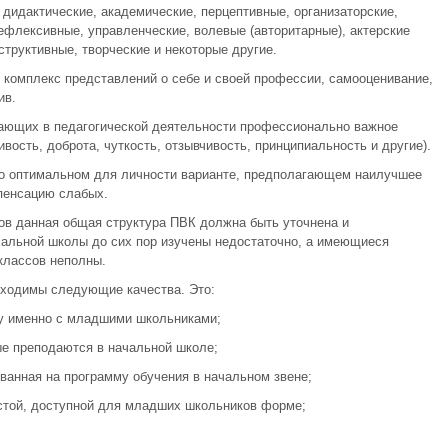
, дидактические, академические, перцептивные, организаторские,
ефлексивные, управленческие, волевые (авторитарные), актерские
структивные, творческие и некоторые другие.
к комплекс представлений о себе и своей профессии, самооценивание,
ив.
тающих в педагогической деятельности профессионально важное
вость, доброта, чуткость, отзывчивость, принципиальность и другие).
го оптимальном для личности варианте, предполагающем наилучшее
пенсацию слабых.
ов данная общая структура ПВК должна быть уточнена и
чальной школы до сих пор изучены недостаточно, а имеющиеся
классов неполны.
бходимы следующие качества. Это:
ту именно с младшими школьниками;
е преподаются в начальной школе;
ванная на программу обучения в начальном звене;
стой, доступной для младших школьников форме;