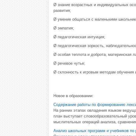
Ø знание возрастных и индивидуальных осо
развития;
Ø умение общаться с маленькими школьник
Ø эмпатия;
Ø педагогическая интуиция;
Ø педагогическая зоркость, наблюдательнос
Ø особая теплота и доброта, материнская л
Ø речевое чутье;
Ø склонность к игровым методам обучения и
Новое в образовании:
Содержание работы по формированию лекси
На ранних этапах овладения языком ведущ
план выступает словообразовательный уро
мыслительных операций анализа, сравнения,
Анализ школьных программ и учебников по