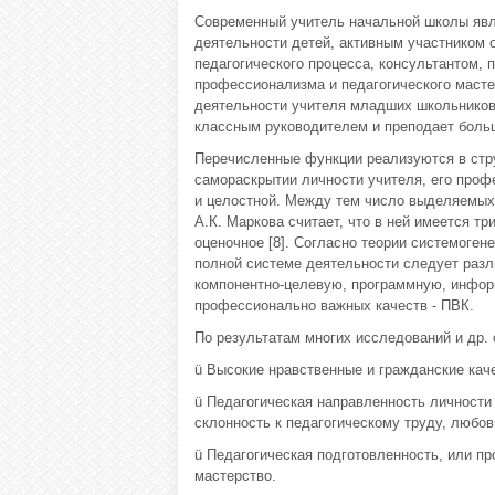
Современный учитель начальной школы явл
деятельности детей, активным участником 
педагогического процесса, консультантом,
профессионализма и педагогического масте
деятельности учителя младших школьников д
классным руководителем и преподает боль
Перечисленные функции реализуются в струк
самораскрытии личности учителя, его проф
и целостной. Между тем число выделяемых 
А.К. Маркова считает, что в ней имеется тр
оценочное [8]. Согласно теории системоге
полной системе деятельности следует разл
компонентно-целевую, программную, инфор
профессионально важных качеств - ПВК.
По результатам многих исследований и др.
ü Высокие нравственные и гражданские каче
ü Педагогическая направленность личности
склонность к педагогическому труду, любов
ü Педагогическая подготовленность, или п
мастерство.