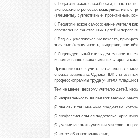
ü Педагогические способности, в частности
экспрессивно-речевые, коммуникативные, р
(элементы), суггестивные, проективные, кон
ü Педагогическое самосознание учителя ка
определение собственных целей и перспект
ü Ряд общечеловеческих качеств, приобре
значение (терпеливость, выдержка, настойчи
ü Индивидуальный стиль деятельности в е
использование своих сильных сторон и ком
Применительно к учителю начальных класс
специализирована. Однако ПВК учителя на
профессиограммы труда учителя младших 
Тем не менее, первому учителю детей, нео
Ø направленность на педагогическую рабо
Ø любовь к тем учебным предметам, которы
Ø профессиональная подготовка, ориентиро
Ø умение излагать учебный материал в про
Ø яркое образное мышление;