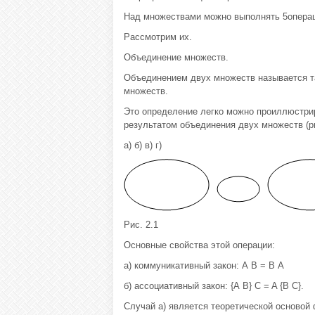
Над множествами можно выполнять 5операц
Рассмотрим их.
Объединение множеств.
Объединением двух множеств называется та
множеств.
Это определение легко можно проиллюстрир
результатом объединения двух множеств (ри
а) б) в) г)
Рис. 2.1
Основные свойства этой операции:
а) коммуникативный закон: А В = В А
б) ассоциативный закон: {А В} C = A {B C}.
Случай а) является теоретической основой