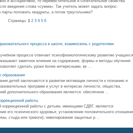
вно и ассоциативно, то переместительное и сочетательное свойства
ле введения слова «сумма». Так учитель может задать вопрос:
 парты положить квадраты, а потом треугольники?
Страницы:
1
2
3
4
5
6
разовательного процесса в школе, взаимосвязь с родителями
 учебном процессе отвечает психофизиологическому развитию учащихся
 оказывает заметное влияние на содержание, формы и методы обучения.
зволяет сделать уроки более интересными, вк ...
о образования
ния детей заключаются в развитии мотивации личности к познанию и
разовательных программ и услуг в интересах личности, общества,
ий дополнительного образования являются: обеспечени ...
коррекционной работы
ой коррекционной работы с детьми, имеющими СДВГ, являются:
ние его психического здоровья; установление положительного отношени
ины, стыда или тревоги); нивелирование защитных р ...