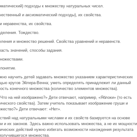
оматический) подходы к множеству натуральных чисел.
ественный и аксиоматический подходы), их свойства.
 неравенства, их свойства.
деления. Тождество.
еления и множество решений. Свойства уравнений и неравенств.
ласть значений, способы задания.
множествами.
понятие.
но научить детей задавать множество указанием характеристических
щью кругов Эйлера-Венна; уметь определять принадлежит ли данный
ость конечного множества (количество элементов множества).
«Что на ней изображено?» Дети отвечают, например, «Яблоки» (то есть
ческого свойства). Затем учитель показывает изображение груши и
ожество?» Дети отвечают: «Нет».
твий над натуральными числами и их свойств базируется на основе
 и их законов. Здесь важно использовать множества, а не их мощности
ческих действий нужно избегать возможности нахождения результата
получившегося множества.