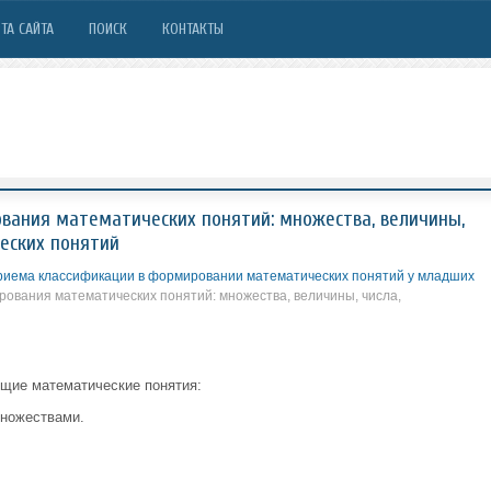
ТА САЙТА
ПОИСК
КОНТАКТЫ
вания математических понятий: множества, величины,
ческих понятий
приема классификации в формировании математических понятий у младших
ования математических понятий: множества, величины, числа,
щие математические понятия:
множествами.