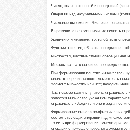
Число, количественный и порядковый (акси
Операции над натуральными числами (колич
Числовые выражения. Числовые равенства и
Выражения с переменными, их область опре
Уравнения и неравенство; их область опред
Функции: понятие, область определения, об
Множество, частные случаи операций над 
Множество – это основное неопределяемое 
При формировании понятия «множество» нуж
свойств, перечислением элементов, с помо
элемент множеству или нет; находить мощн
Так, показав картину, учитель спрашивает: 
задается множество указанием характеристи
спрашивает: «Входит ли она в заданное мн
Формирование смысла арифметических дейс
соответствующих операций над множествами
то есть при формировании смысла арифмети
операции с помощью пересчета элементов 