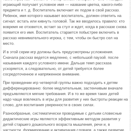
играющий получает условное имя — название цветка, какого-либо
предмета и т. д. Воспитатель включает их подом в свой рассказ.
Ребенок, имя которого называет воспитатель, должен ответить на
сигнал: встать или кивнуть головой. Так же вводилось правило: кто
вовремя не отзовется, встает за стул и ждет, когда в рассказе снова
появится его имя. Воспитатель старается побыстрее включить в
рассказ невнимательного игрока, с тем, чтобы он быстро сел на
место.
И в этой серии игр должны быть предусмотрены усложнения.
Сначала рассказ ведется медленно, с небольшой паузой. после
называния каждого условного имени. Дальше темп рассказа
ускоряется, а следовательно, от детей требуется более
сосредоточенное и напряженное внимание.
При проведении игр четвертой группы важно подходить к детям
дифференцированно: более медлительным, застенчивым вначале
предъявляются мягкие требования. И в то же время таких детей
надо чаще вовлекать в игры для развития у них быстроты реакции на
слово, для воспитания уверенности в своих силах.
Разнообразные, систематически проводимые с детьми словесные
дидактические игры являются эффективным методом развития у
детей старшего дошкольного возраста мышления, речи и, в
частности, формирование и активизация словаря, а также развитие