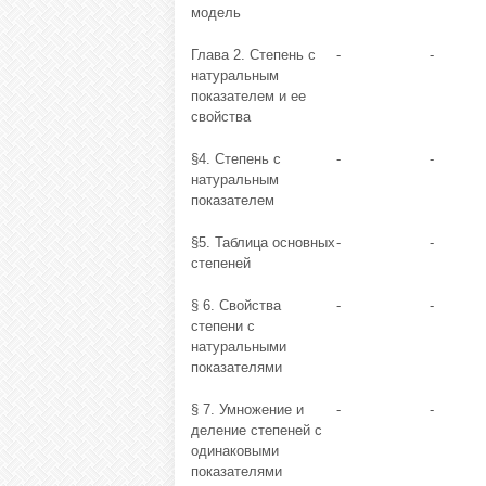
модель
Глава 2. Степень с
-
-
натуральным
показателем и ее
свойства
§4. Степень с
-
-
натуральным
показателем
§5. Таблица основных
-
-
степеней
§ 6. Свойства
-
-
степени с
натуральными
показателями
§ 7. Умножение и
-
-
деление степеней с
одинаковыми
показателями