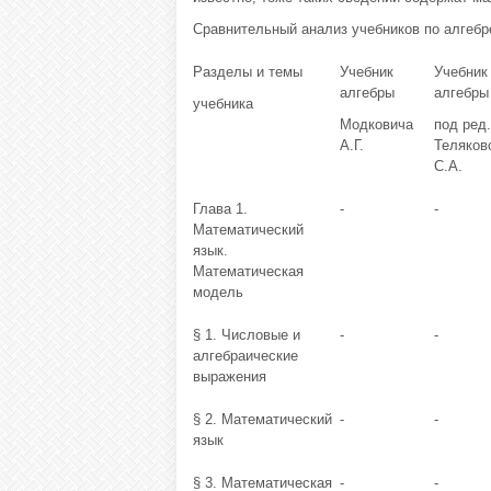
Сравнительный анализ учебников по алгебр
Разделы и темы
Учебник
Учебник
алгебры
алгебры
учебника
Модковича
под ред.
А.Г.
Теляков
С.А.
Глава 1.
-
-
Математический
язык.
Математическая
модель
§ 1. Числовые и
-
-
алгебраические
выражения
§ 2. Математический
-
-
язык
§ 3. Математическая
-
-