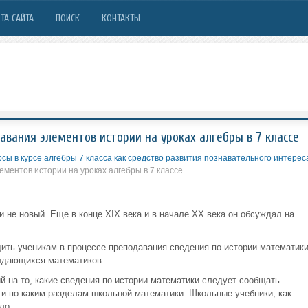
ТА САЙТА
ПОИСК
КОНТАКТЫ
вания элементов истории на уроках алгебры в 7 классе
рсы в курсе алгебры 7 класса как средство развития познавательного интерес
ментов истории на уроках алгебры в 7 классе
 не новый. Еще в конце XIX века и в начале XX века он обсуждал на
ть ученикам в процессе преподавания сведения по истории математик
выдающихся математиков.
й на то, какие сведения по истории математики следует сообщать
 и по каким разделам школьной математики. Школьные учебники, как
ло.