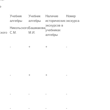
е
Учебник
Учебник
Наличие
Номер
алгебры
алгебры
исторических
экскурса
экскурсов в
Никольского
Башмакова
учебниках
ского
С.М.
М.И.
алгебры
-
+
+
-
-
+
+
-
-
-
-
-
-
-
-
-