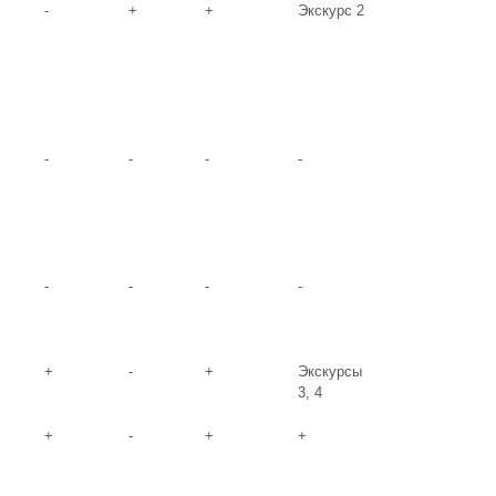
-
+
+
Экскурс 2
-
-
-
-
-
-
-
-
+
-
+
Экскурсы
3, 4
+
-
+
+