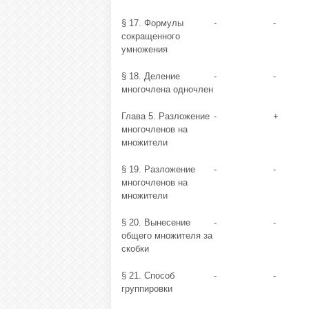
§ 17. Формулы
-
-
сокращенного
умножения
§ 18. Деление
-
-
многочлена одночлен
Глава 5. Разложение
-
+
многочленов на
множители
§ 19. Разложение
-
-
многочленов на
множители
§ 20. Вынесение
-
-
общего множителя за
скобки
§ 21. Способ
-
-
группировки