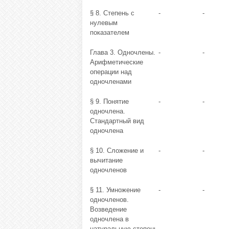
§ 8. Степень с
-
-
нулевым
показателем
Глава 3. Одночлены.
-
-
Арифметические
операции над
одночленами
§ 9. Понятие
-
-
одночлена.
Стандартный вид
одночлена
§ 10. Сложение и
-
-
вычитание
одночленов
§ 11. Умножение
-
-
одночленов.
Возведение
одночлена в
натуральную степень