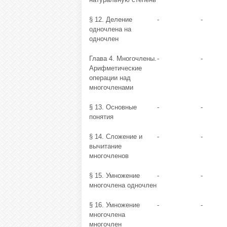
§ 12. Деление
-
-
одночлена на
одночлен
Глава 4. Многочлены.
-
-
Арифметические
операции над
многочленами
§ 13. Основные
-
-
понятия
§ 14. Сложение и
-
-
вычитание
многочленов
§ 15. Умножение
-
-
многочлена одночлен
§ 16. Умножение
-
-
многочлена
многочлен