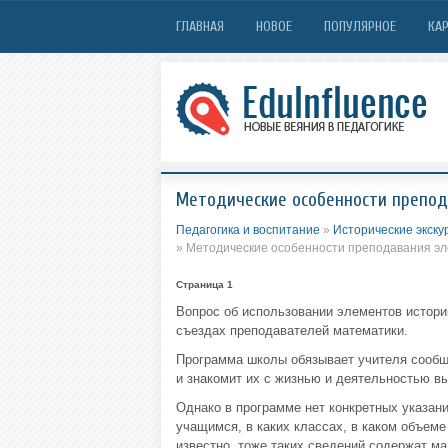
ГЛАВНАЯ
НОВОЕ
ПОПУЛЯРНОЕ
КАР
Методические особенности препода
Педагогика и воспитание
»
Исторические экску
» Методические особенности преподавания эле
Страница 1
Вопрос об использовании элементов истории
съездах преподавателей математики.
Программа школы обязывает учителя сообщи
и знакомит их с жизнью и деятельностью 
Однако в программе нет конкретных указани
учащимся, в каких классах, в каком объеме
известно, тоже таких сведений содержат ма