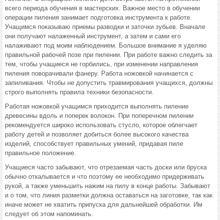
всего периода обучения в мастерских. Важное место в обучении
операции пиления занимает подготовка инструмента к работе.
Учащимся показываю приемы разводки и заточки зубьев. Вначале
они получают налаженный инструмент, а затем и сами его
налаживают под моим наблюдением. Большое внимание я уделяю
правильной рабочей позе при пилении. При работе важно следить за
тем, чтобы учащиеся не горбились, при изменении направления
пиления поворачивали фанеру. Работа ножовкой начинается с
запиливания. Чтобы не допустить травмирования учащихся, должны
строго выполнять правила техники безопасности.
Работая ножовкой учащимся приходится выполнять пиление
древесины вдоль и поперек волокон. При поперечном пилении
рекомендуется широко использовать стусло, которое облегчает
работу детей и позволяет добиться более высокого качества
изделий, способствует правильных умений, придавая пиле
правильное положение.
Учащиеся часто забывают, что отрезаемая часть доски или бруска
обычно откалывается и что поэтому ее необходимо придерживать
рукой, а также уменьшить нажим на пилу в конце работы. Забывают
и о том, что линия разметки должна оставаться на заготовке, так как
иначе может не хватить припуска для дальнейшей обработки. Им
следует об этом напоминать.