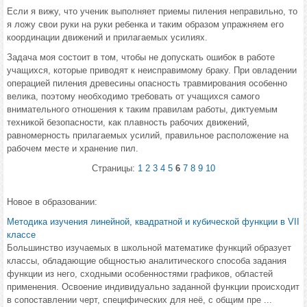
Если я вижу, что ученик выполняет приемы пиления неправильно, то
я ложу свои руки на руки ребенка и таким образом упражняем его
координации движений и прилагаемых усилиях.
Задача моя состоит в том, чтобы не допускать ошибок в работе
учащихся, которые приводят к неисправимому браку. При овладении
операцией пиления древесины опасность травмирования особенно
велика, поэтому необходимо требовать от учащихся самого
внимательного отношения к таким правилам работы, диктуемым
техникой безопасности, как плавность рабочих движений,
равномерность прилагаемых усилий, правильное расположение на
рабочем месте и хранение пил.
Страницы:
1
2
3
4
5
6
7
8
9
10
Новое в образовании:
Методика изучения линейной, квадратной и кубической функции в VII
классе
Большинство изучаемых в школьной математике функций образует
классы, обладающие общностью аналитического способа задания
функции из него, сходными особенностями графиков, областей
применения. Освоение индивидуально заданной функции происходит
в сопоставлении черт, специфических для неё, с общим пре ...