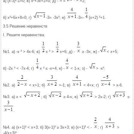
а) (х-3)²-1=0; в) х²+3х+2=0; д) -
=
+2;
б) х²+6х+8=0; г)
-3= -3х²; е)
-3=-
(х+2) ²+1.
3.5 Решение неравенств
I. Решите неравенства.
№1. а) -х ² > 4х-6; в)
х ² >
х+6; д) -
≥ -3х; ж) -
< х+5;
б) -2х ² < -7х-4; г)
х ² ≤ -х+4; е) -
< 1-х; з) -
> -х².
№2. а)
< х+1; б)
>-1; в)
< 4+х; г)
> х-6.
№3. а) х <
; б)
≥ 4-х; в)
> 2х-2; г)
≤
.
№4. а) (х+1)² < х+3; б) 3(х-1)² ≥ 3х+3; в) (х+1)² < -
; г)
>
-4(х+3)²;