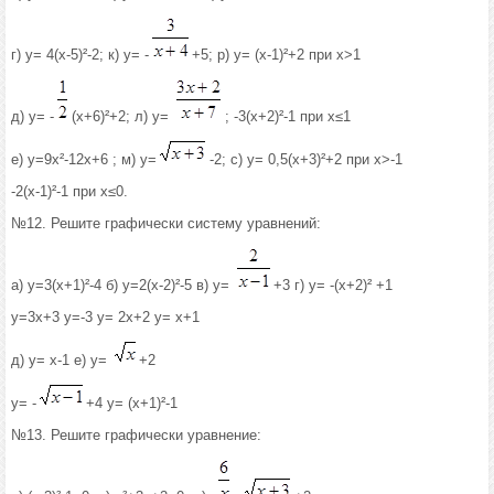
г) у= 4(х-5)²-2; к) у= -
+5; р) у= (х-1)²+2 при х>1
д) у= -
(х+6)²+2; л) у=
; -3(х+2)²-1 при х≤1
е) у=9х²-12х+6 ; м) у=
-2; с) у= 0,5(х+3)²+2 при х>-1
-2(х-1)²-1 при х≤0.
№12. Решите графически систему уравнений:
а) у=3(х+1)²-4 б) у=2(х-2)²-5 в) у=
+3 г) у= -(х+2)² +1
у=3х+3 у=-3 у= 2х+2 у= х+1
д) у= х-1 е) у=
+2
у= -
+4 у= (х+1)²-1
№13. Решите графически уравнение: