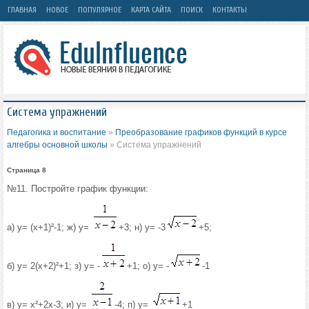
ГЛАВНАЯ
НОВОЕ
ПОПУЛЯРНОЕ
КАРТА САЙТА
ПОИСК
КОНТАКТЫ
Система упражнений
Педагогика и воспитание
»
Преобразование графиков функций в курсе
алгебры основной школы
» Система упражнений
Страница 8
№11. Постройте график функции:
а) у= (х+1)²-1; ж) у=
+3; н) у= -3
+5;
б) у= 2(х+2)²+1; з) у= -
+1; о) у= -
-1
в) у= х²+2х-3; и) у=
-4; п) у=
+1