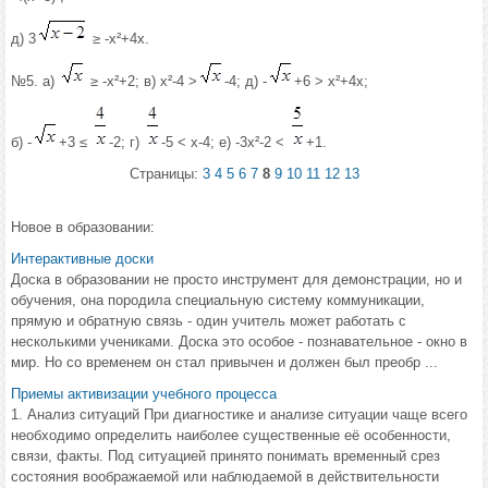
д) 3
≥ -х²+4х.
№5. а)
≥ -х²+2; в) х²-4 >
-4; д) -
+6 > х²+4х;
б) -
+3 ≤
-2; г)
-5 < х-4; е) -3х²-2 <
+1.
Страницы:
3
4
5
6
7
8
9
10
11
12
13
Новое в образовании:
Интерактивные доски
Доска в образовании не просто инструмент для демонстрации, но и
обучения, она породила специальную систему коммуникации,
прямую и обратную связь - один учитель может работать с
несколькими учениками. Доска это особое - познавательное - окно в
мир. Но со временем он стал привычен и должен был преобр ...
Приемы активизации учебного процесса
1. Анализ ситуаций При диагностике и анализе ситуации чаще всего
необходимо определить наиболее существенные её особенности,
связи, факты. Под ситуацией принято понимать временный срез
состояния воображаемой или наблюдаемой в действительности